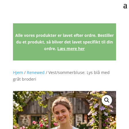
Alle vores produkter er lavet efter ordre. Bestiller
du et produkt, så bliver det lavet specifikt til din
ordre.
Læs mere her
Hjem
/
Renewed
/ Vest/sommerbluse: Lys blå med
gråt broderi