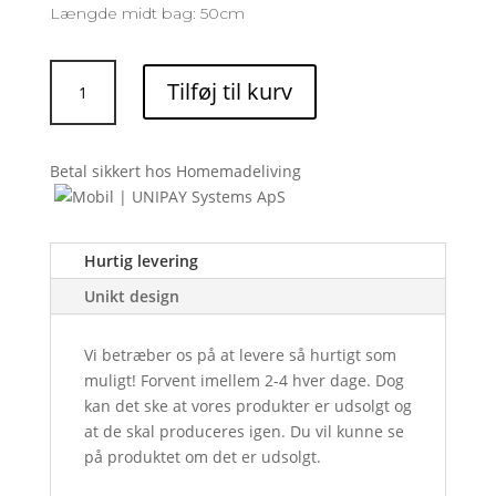
Længde midt bag: 50cm
Vest/sommerbluse:
Tilføj til kurv
Lys
blå
med
Betal sikkert hos Homemadeliving
gråt
broderi
antal
Hurtig levering
Unikt design
Vi betræber os på at levere så hurtigt som
muligt! Forvent imellem 2-4 hver dage. Dog
kan det ske at vores produkter er udsolgt og
at de skal produceres igen. Du vil kunne se
på produktet om det er udsolgt.