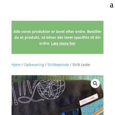
Alle vores produkter er lavet efter ordre. Bestiller
du et produkt, så bliver det lavet specifikt til din
ordre.
Læs mere her
Hjem
/
Opbevaring
/
Strikkepinde
/ Strik taske