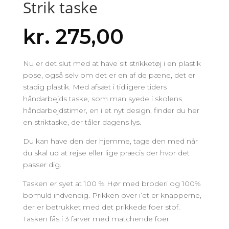
Strik taske
kr.
275,00
Nu er det slut med at have sit strikketøj i en plastik
pose, også selv om det er en af de pæne, det er
stadig plastik. Med afsæt i tidligere tiders
håndarbejds taske, som man syede i skolens
håndarbejdstimer, en i et nyt design, finder du her
en striktaske, der tåler dagens lys.
Du kan have den der hjemme, tage den med når
du skal ud at rejse eller lige præcis der hvor det
passer dig.
Tasken er syet at 100 % Hør med broderi og 100%
bomuld indvendig. Prikken over i’et er knapperne,
der er betrukket med det prikkede foer stof.
Tasken fås i 3 farver med matchende foer.