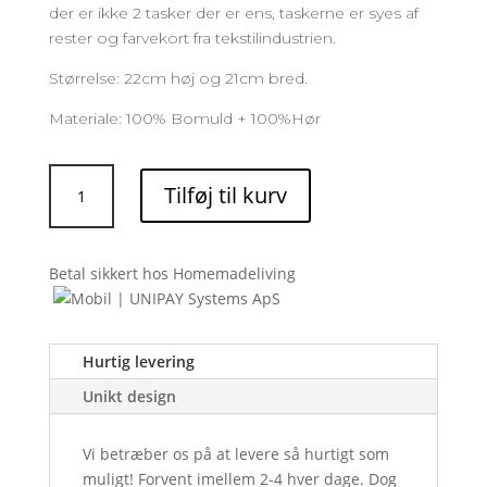
der er ikke 2 tasker der er ens, taskerne er syes af
rester og farvekort fra tekstilindustrien.
Størrelse: 22cm høj og 21cm bred.
Materiale: 100% Bomuld + 100%Hør
Strik
Tilføj til kurv
taske:
Komebukuro
(Yellow)
Betal sikkert hos Homemadeliving
antal
Hurtig levering
Unikt design
Vi betræber os på at levere så hurtigt som
muligt! Forvent imellem 2-4 hver dage. Dog