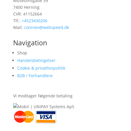
Museumsgade 39
7400 Herning
CVR: 41152664
Tlf.:
+4523430206
Mail:
conniev@webspeed.dk
Navigation
Shop
Handelsbetingelser
Cookie & privatlivspolitik
B2B / Forhandlere
Vi modtager følgende betaling