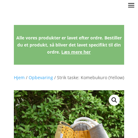
Alle vores produkter er lavet efter ordre. Bestiller
du et produkt, så bliver det lavet specifikt til din
ordre.
Læs mere her
Hjem
/
Opbevaring
/ Strik taske: Komebukuro (Yellow)