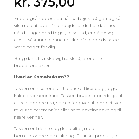
kr.
375,00
Er du også hoppet på håndarbejds bølgen og så
vild med at lave håndarbejde, at du har det med,
når du tager med toget, rejser ud, er på besøg
eller…, så kunne denne unikke håndarbejds taske
være noget for dig.
Brug den til strikketøj, hækletøj eller dine
broderiprojekter.
Hvad er Komebukuro??
Tasken er inspireret af Japanske Rice bags, også
kaldet: Komebukuro. Tasken bruges oprindeligt til
at transportere ris i, som offergaver til templet, ved
religiøse ceremonier eller som gaveindpakning til
nære venner.
Tasken er firkantet og let quiltet, med
bomuldssnore som lukning. Et unika produkt, da