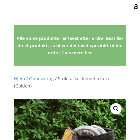
Alle vores produkter er lavet efter ordre. Bestiller
du et produkt, så bliver det lavet specifikt til din
ordre.
Læs mere her
Hjem
/
Opbevaring
/ Strik taske: Komebukuro
(Golden)