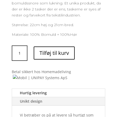
bomuldssnore som lukning. Et unika produkt, da
der er ikke 2 tasker der er ens, taskerne er syes af
rester og farvekort fra tekstilindustrien.
Størrelse: 22cm høj og 21cm bred.
Materiale: 100% Bomuld + 100%Hør
Strik
Tilføj til kurv
taske:
Komebukuro
(Golden)
Betal sikkert hos Homemadeliving
antal
Hurtig levering
Unikt design
Vi betræber os på at levere så hurtigt som