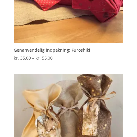
Genanvendelig indpakning: Furoshiki
Prisinterval:
kr.
35,00
–
kr.
55,00
kr. 35,00
til
kr. 55,00