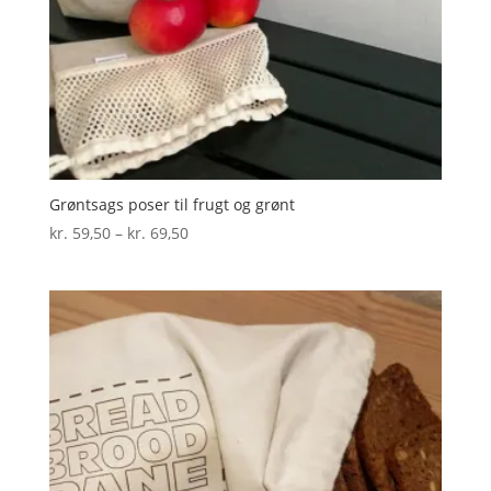
Grøntsags poser til frugt og grønt
Prisinterval:
kr.
59,50
–
kr.
69,50
kr. 59,50
til
kr. 69,50