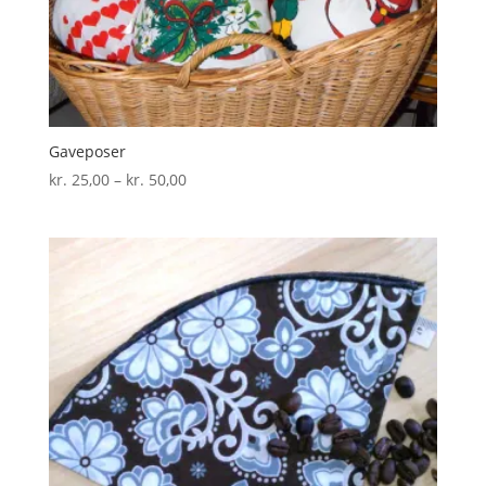
Gaveposer
Prisinterval:
kr.
25,00
–
kr.
50,00
kr. 25,00
til
kr. 50,00