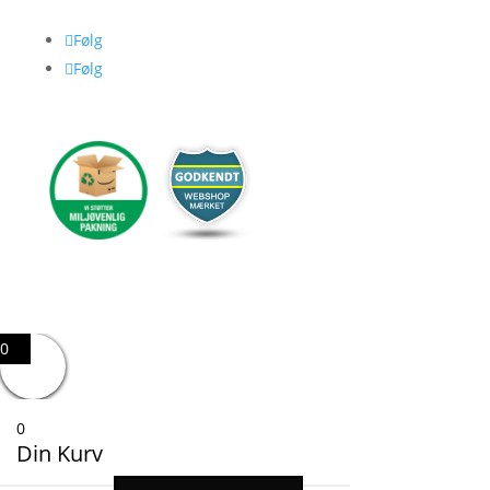
Følg
Følg
0
0
Din Kurv