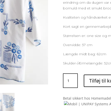
erindring om da dugen var e
bomuld med et smukt brode
Kvaliteten og håndværket er 
Kort sagt en gennemarbejdet 
Størrelsen er: one size og m
Overvidde: 57 cm
Længde midt bag: 62cm
Skulder-/Ærmelængde: 52
Hvid
Tilføj til 
skjorte
med
blåt
Betal sikkert hos Homemadel
broderi
Solgt
antal