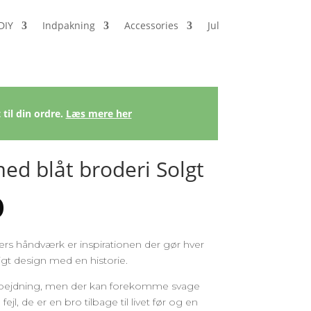
DIY
Indpakning
Accessories
Jul
 til din ordre.
Læs mere her
med blåt broderi Solgt
0
ers håndværk er inspirationen der gør hver
tigt design med en historie.
rarbejdning, men der kan forekomme svage
fejl, de er en bro tilbage til livet før og en