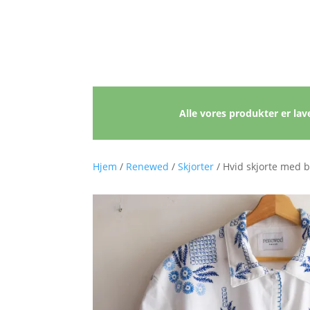
Alle vores produkter er lave
Hjem
/
Renewed
/
Skjorter
/ Hvid skjorte med b