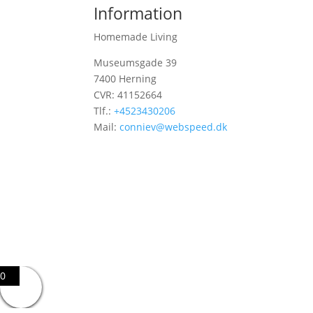
Information
Homemade Living
Museumsgade 39
7400 Herning
CVR: 41152664
Tlf.:
+4523430206
Mail:
conniev@webspeed.dk
0