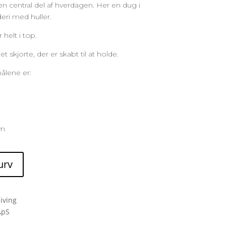
n central del af hverdagen. Her en dug i
ri med huller.
helt i top.
skjorte, der er skabt til at holde.
ålene er:
cm
kurv
iving