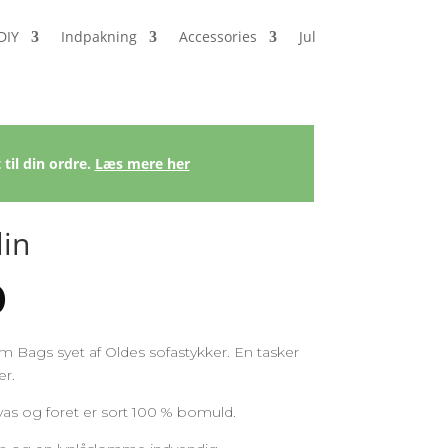
DIY
Indpakning
Accessories
Jul
 til din ordre.
Læs mere her
in
0
 Bags syet af Oldes sofastykker. En tasker
er.
vas og foret er sort 100 % bomuld.