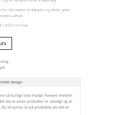
en og en lynlåslomme indvendig.
 fra når tasken er klippet og dette giver
ledes udtryk.
d x 19/20 cm høj
kurv
iving
Unikt design
ere så hurtigt som muligt! Forvent imellem
et ske at vores produkter er udsolgt og at
. Du vil kunne se på produktet om det er