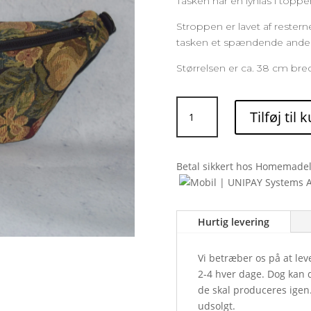
Tasken har en lynlås i topp
Stroppen er lavet af resterne
tasken et spændende ander
Størrelsen er ca. 38 cm bre
Bumbag:
Tilføj til 
Goblin
antal
Betal sikkert hos Homemadel
Hurtig levering
Vi betræber os på at lev
2-4 hver dage. Dog kan d
de skal produceres igen
udsolgt.