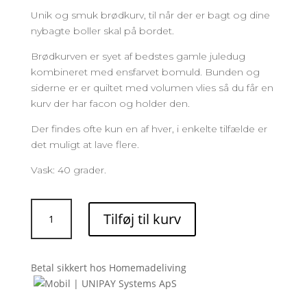
Unik og smuk brødkurv, til når der er bagt og dine
nybagte boller skal på bordet.
Brødkurven er syet af bedstes gamle juledug
kombineret med ensfarvet bomuld. Bunden og
siderne er er quiltet med volumen vlies så du får en
kurv der har facon og holder den.
Der findes ofte kun en af hver, i enkelte tilfælde er
det muligt at lave flere.
Vask: 40 grader.
Brødkurv
Tilføj til kurv
Vintage
God
Jul
Betal sikkert hos Homemadeliving
broderi
antal